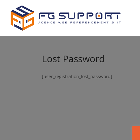
Lost Password
[user_registration_lost_password]
Site web
Site internet
By Stefania
Fgsupport
–
1 juin 2025