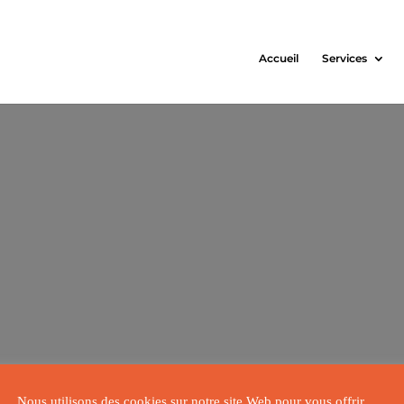
Accueil
Services
Cartes de visite
Site web
Cartes de
Site internet
visite Design
Centre
construction
Médiac
Fgsupport
–
Fgsupport
–
14 mai 2025
13 mai 2025
Nous utilisons des cookies sur notre site Web pour vous offrir