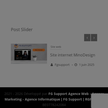
Post Slider
‹
›
Site web
NI
Site internet MinoDesign
Fgsupport
–
1 juin 2025
n 2025
2021 - 2026 Développé par
FG Support Agence Web - Agence
Marketing - Agence Informatique
|
FG Support
|
RGPD
|
TVA
BE0778242084