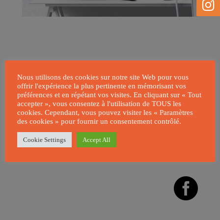
Voir le site
Nous utilisons des cookies sur notre site Web pour vous
offrir l'expérience la plus pertinente en mémorisant vos
préférences et en répétant vos visites. En cliquant sur « Tout
accepter », vous consentez à l'utilisation de TOUS les
Société appartenant à FG Support
cookies. Cependant, vous pouvez visiter les « Paramètres
Catalogue de site web & formules
des cookies » pour fournir un consentement contrôlé.
Cookie Settings
Accept All
ANS
