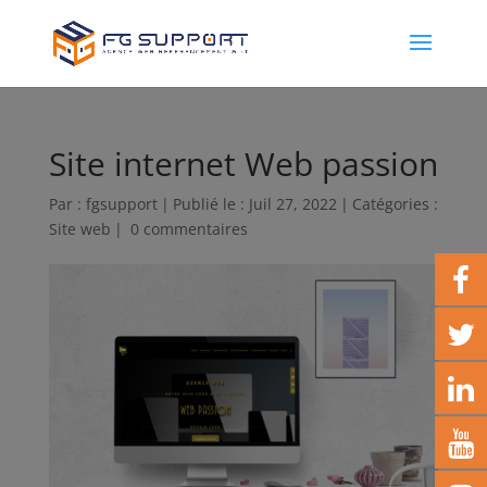
Site internet Web passion
Par :
fgsupport
|
Publié le : Juil 27, 2022
|
Catégories :
Site web
|
0 commentaires